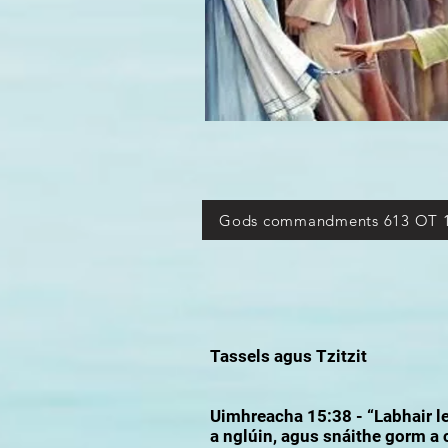
Gods commandments 613 OT 
Tassels agus Tzitzit
Uimhreacha 15:38 - “Labhair le 
a nglúin, agus snáithe gorm a c