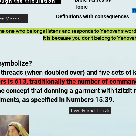
ough the tribulation
Topic
T
Definitions with consequences
ot Moses
he one who belongs listens and responds to Yehovah's wor
it is because you don't belong to Yehova
 symbolize?
 threads (when doubled over) and five sets of k
rs is 613, traditionally the number of comman
the concept that donning a garment with tzitzit
ments, as specified in Numbers 15:39.
Tassels and Tzitzit