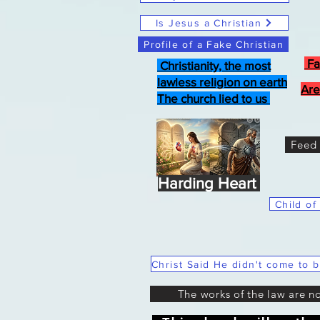
Is Jesus a Christian
Profile of a Fake Christian
Fa
Christianity, the most
lawless religion on earth
Are
The church lied to us
Feed 
Harding Heart
Child of
The works of the law are n