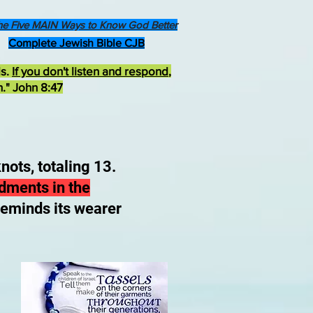
he Five MAIN Ways to Know God Better
Complete Jewish Bible CJB
ds.
If you don't listen and respond
,
h." John 8:47
nots, totaling 13.
dments in the
 reminds its wearer