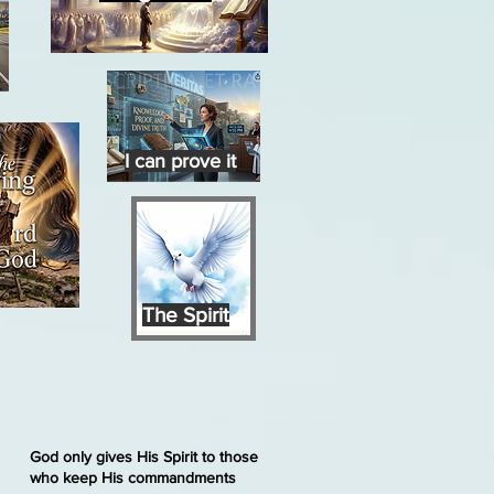
I can prove it
The Spirit
God only gives His Spirit to those
who keep His commandments