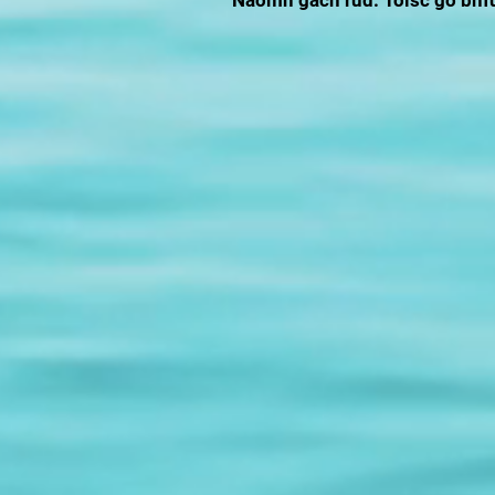
Naomh gach rud. Toisc go bhfui