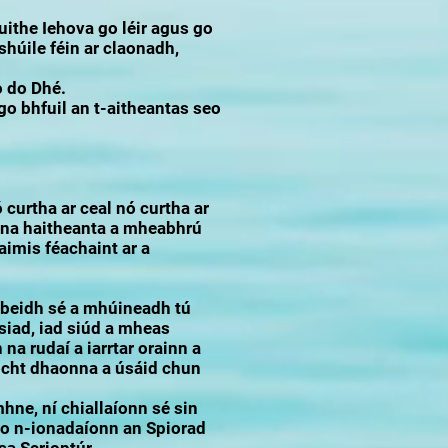
uithe Iehova go léir agus go
shúile féin ar claonadh,
o do Dhé.
go bhfuil an t-aitheantas seo
 curtha ar ceal nó curtha ar
n na haitheanta a mheabhrú
imis féachaint ar a
 beidh sé a mhúineadh tú
siad, iad siúd a mheas
na rudaí a iarrtar orainn a
ocht dhaonna a úsáid chun
hne, ní chiallaíonn sé sin
go n-ionadaíonn an Spiorad