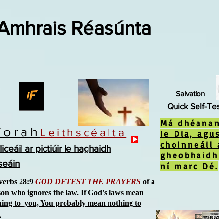
 Amhrais Réasúnta
Salvation
Quick Self-Te
Má dhéanan
Torah
Leithscéalta
le Dia, agu
choinneáil 
liceáil ar pictiúir le haghaidh
gheobhaidh
íseáin
ní marc Dé.
verbs 28:9
GOD DETEST THE PRAYERS
of a
son who ignores the law. If God's laws mean
hing to you, You probably mean nothing to
d