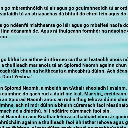
un go mbreathnóidh tú air agus go gcuimhneoidh tú ar ord
anfaidh tú an striapachas dá bhfuil do chroí féin agus do 
go ndéanfá m'aitheanta go léir agus go mbeifeá naofa d
ear linn déanamh de. Agus ní thuigeann formhór na ndaoine 
 ann.
go bhfuil an aithne áirithe seo curtha ar leataobh anois nó
h a thuilleadh mar anois tá an Spiorad Naomh againn chu
 teaghráin chun na haitheanta a mheabhrú dúinn. Ach déana
. Dúirt Yeshua:
 an Spiorad Naomh, a mbeidh an tAthair sheoladh i m'ainm,
 cuimhne do gach rud a dúirt mé leat. Mar sin,, creideann 
 é an Spiorad Naomh anois an rud a thug Iehova dúinn chun 
imhne, ach ní mór dúinn a bheith cúramach faoi réasúnaí
mach nó a dhíothú. bí i ndáiríre cúramach faoi sin.
ad Naomh in ann Briathar Iehova a thabhairt chun ár gcuim
rúcháin againn a thuilleadh faoi Bhriathar Iehova agus 