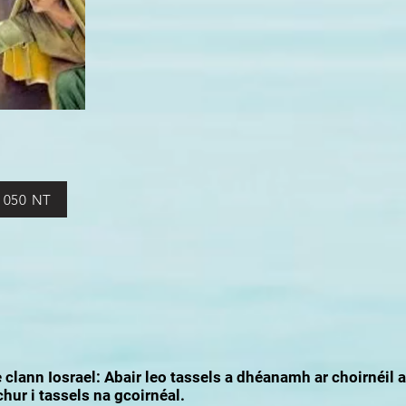
1050 NT
clann Iosrael: Abair leo tassels a dhéanamh ar choirnéil a
hur i tassels na gcoirnéal.