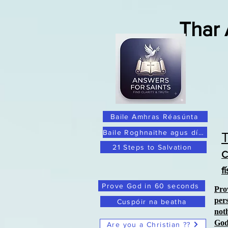
Thar
Baile Amhras Réasúnta
Baile Roghnaithe agus dílis
21 Steps to Salvation
C
f
Prove God in 60 seconds
Pro
per
Cuspóir na beatha
not
Go
Are you a Christian ??