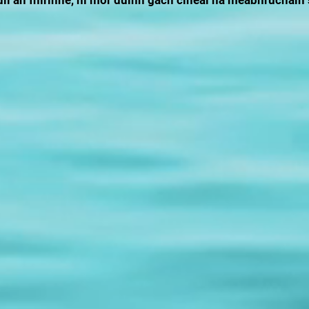
l an fhírinne, ní mór dúinn gach cineál na meabhrúcháin 