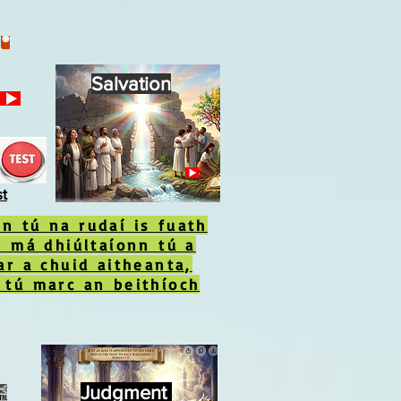
Salvation
st
n tú na rudaí is fuath
s má dhiúltaíonn tú a
ar a chuid aitheanta,
 tú marc an beithíoch
Judgment