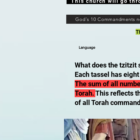
This church will go thr
God's 10 Commandments n
T
Language
What does the tzitzit
Each tassel has eight
The sum of all numbe
Torah.
This reflects 
of all Torah command