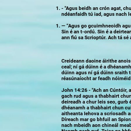
- "Agus beidh an crón agat, ch
ndéanfaidh tú iad, agus nach le
— “Agus go gcuimhneoidh agus 
Sin é an t-ordú. Sin é a deirt
ann fiú sa Scrioptúr. Ach tá sé
Creideann daoine áirithe anois 
ceal; ní gá dúinn é a dhéanam
dúinn agus ní gá dúinn sraith
réasúnaíocht ar feadh nóiméid
John 14:26 - "Ach an Cúntóir,
gach rud agus a thabhairt chun
deireadh a chur leis seo, gurb
dhéanamh a thabhairt chun cu
aitheanta Iehova a scriosadh a
Díreach mar go bhfuil an Spior
nach mbeidh aon chineál meabh