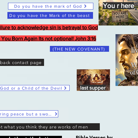
You r here
Do you have the mark of God
Do you have the Mark of the beast
ilure to acknowledge sin is betrayal to God
 You Born Again Its not optional! John 3:16
(THE NEW COVENANT)
back contact page
Last Supper
last supper
 God or a Child of the Devil
Christ Said He didn't come to bring peace but a sword
ot what you think they are works of men
Bible Verses by